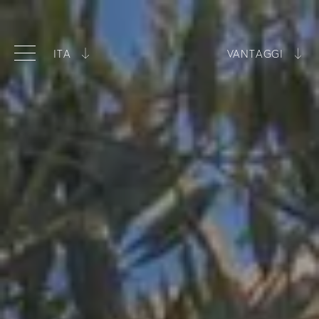
ITA
VANTAGGI
ITA
Miglior prezzo garantito
ENG
Tipologie di camere in esclusiva
Piscina inclusa