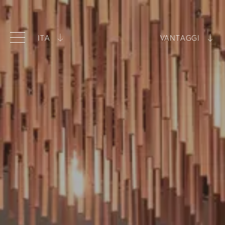
ITA
VANTAGGI
ITA
Miglior prezzo garantito
ENG
Tipologie di camere in esclusiva
Piscina inclusa