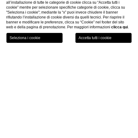
all’installazione di tutte le categorie di cookie clicca su “Accetta tutti i
cookie” mentre per selezionare specifiche categorie di cookie, clicca su
"Seleziona i cookie"; mediante la “x” puoi invece chiudere il banner
rifiutando l’installazione di cookie diversi da quelli tecnici. Per riaprire il
banner e modificare le preferenze, clicca su “Cookie” nel footer del sito
web e della pagina di prenotazione. Per maggiori informazioni
clicca qui
.
PRENOTA ORA
Home
Camere
Camera Superior
Camera Superior
camere Superior
Le
sono ampie, spaziose e dotate di tutti i
comfort. Sono poste ai piani superiori, così da assicurare ai nostri
tranquillità e riservatezza
ospiti la più assoluta
.