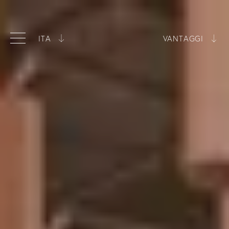
ITA
VANTAGGI
ITA
Miglior prezzo garantito
ENG
Tipologie di camere in esclusiva
Piscina inclusa